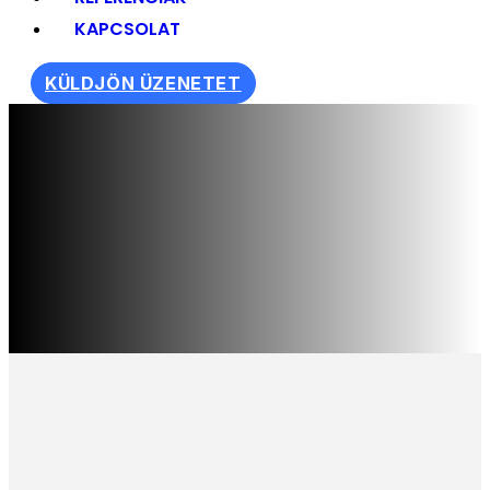
KAPCSOLAT
KÜLDJÖN ÜZENETET