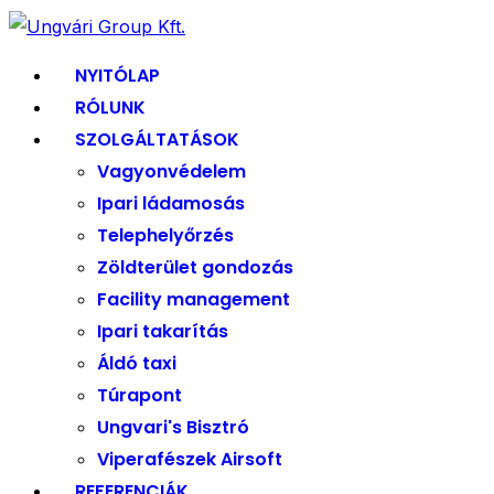
NYITÓLAP
RÓLUNK
SZOLGÁLTATÁSOK
Vagyonvédelem
Ipari ládamosás
Telephelyőrzés
Zöldterület gondozás
Facility management
Ipari takarítás
Áldó taxi
Túrapont
Ungvari's Bisztró
Viperafészek Airsoft
REFERENCIÁK