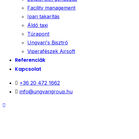
Facility management
Ipari takarítás
Áldó taxi
Túrapont
Ungvari's Bisztró
Viperafészek Airsoft
Referenciák
Kapcsolat
+36 20 472 1662
info@ungvarigroup.hu