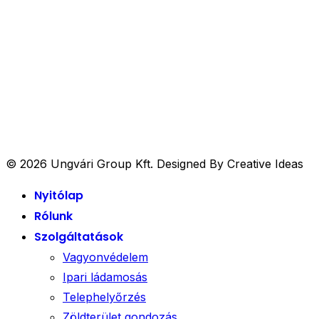
Tel.: +36 20 472-1662
E-mail: info@ungvarigroup.hu
© 2026 Ungvári Group Kft. Designed By Creative Ideas
Nyitólap
Rólunk
Szolgáltatások
Vagyonvédelem
Ipari ládamosás
Telephelyőrzés
Zöldterület gondozás