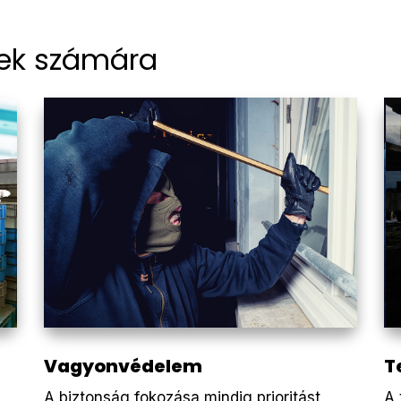
gek számára
Vagyonvédelem
T
A biztonság fokozása mindig prioritást
A 