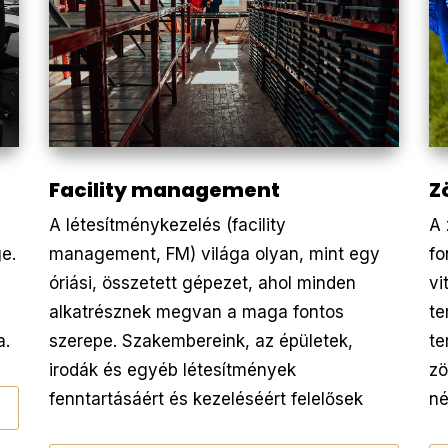
Facility management
Z
A létesítménykezelés (facility
A 
e.
management, FM) világa olyan, mint egy
fo
óriási, összetett gépezet, ahol minden
vi
alkatrésznek megvan a maga fontos
te
a.
szerepe. Szakembereink, az épületek,
te
irodák és egyéb létesítmények
zö
fenntartásáért és kezeléséért felelősek
né