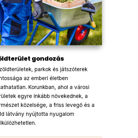
öldterület gondozás
zöldterületek, parkok és játszóterek
ntossága az emberi életben
tathatatlan. Korunkban, ahol a városi
rületek egyre inkább növekednek, a
rmészet közelsége, a friss levegő és a
ld látvány nyújtotta nyugalom
lkülözhetetlen.