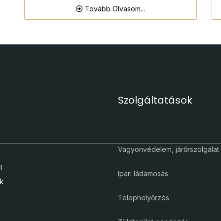
Tovább Olvasom...
Szolgáltatások
Vagyonvédelem, járőrszolgálat
l
Ipari ládamosás
uk
Telephelyőrzés