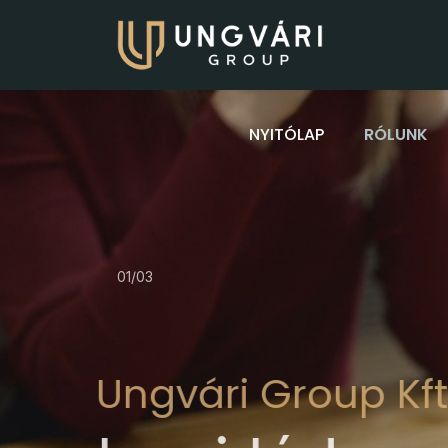
NYITÓLAP
RÓLUNK
01
/
03
Ungvári Group Kf
Facility