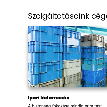
Szolgáltatásaink cé
Ipari ládamosás
A biztonság fokozása mindig prioritást