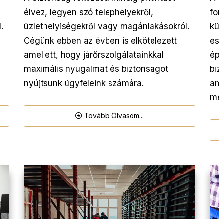
élvez, legyen szó telephelyekről,
fo
.
üzlethelyiségekről vagy magánlakásokról.
kü
Cégünk ebben az évben is elkötelezett
es
amellett, hogy járőrszolgálatainkkal
ép
maximális nyugalmat és biztonságot
bi
nyújtsunk ügyfeleink számára.
am
me
Tovább Olvasom...