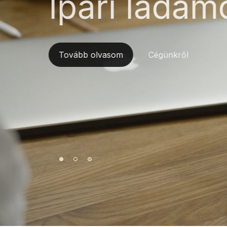
manageme
Cégünkről
Tovább olvasom