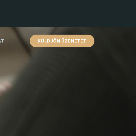
AT
KÜLDJÖN ÜZENETET