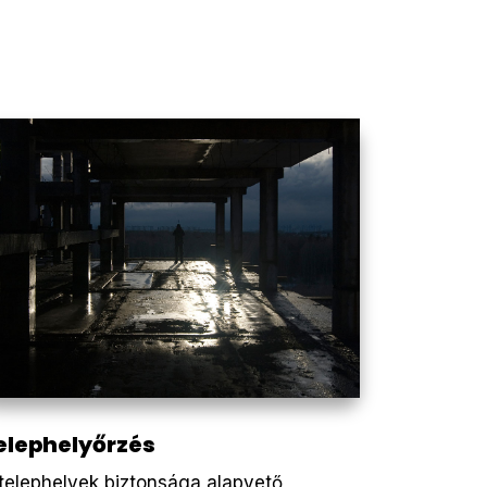
elephelyőrzés
telephelyek biztonsága alapvető